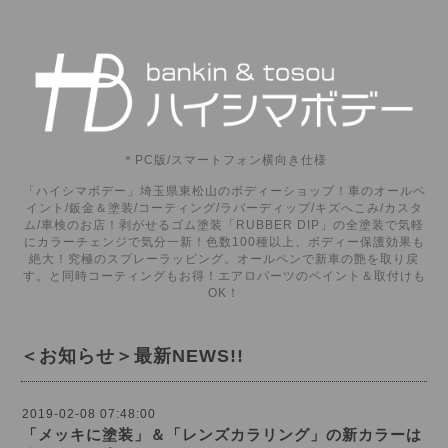
＊PC版/スマートフォン横向き仕様
「ハイシマボデー」埼玉県東松山のボディーショップ！車のオールペ
イント/鈑金＆塗装/コーティング/ラバーディップ/キズへこみ/カスタ
ム/車検のお店！剥がせるゴム塗装「RUBBER DIP」の全塗装で気軽
にカラーチェンジで気分一新！色数100種以上、ボディー保護効果も
絶大！究極のスプレーラッピング。オールペンで新車の艶を取り戻
す。と同時コーティングもお得！エアロパーツのペイント＆取付けも
OK！
＜お知らせ＞最新NEWS!!
2019-02-08 07:48:00
「メッキに塗装」＆「レンズカラリング」の新カラーは