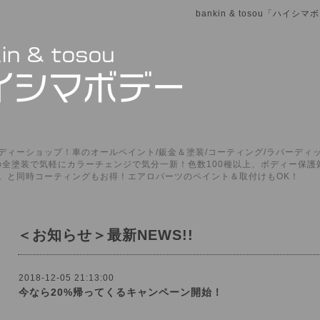
bankin & tosou「ハイ
ィーショップ！車のオールペイント/鈑金＆塗装/コーティング/ラバーディッ
P」の全塗装で気軽にカラーチェンジで気分一新！色数100種以上、ボディー保
。と同時コーティングもお得！エアロパーツのペイント＆取付けもOK！
＜お知らせ＞最新NEWS!!
2018-12-05 21:13:00
今なら20%帰ってくるキャンペーン開始！