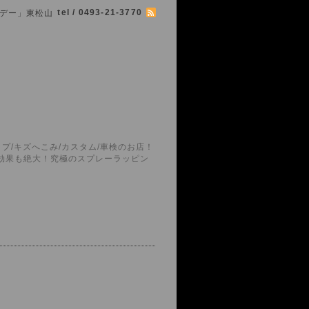
tel / 0493-21-3770
シマボデー」東松山
プ/キズへこみ/カスタム/車検のお店！
護効果も絶大！究極のスプレーラッピン