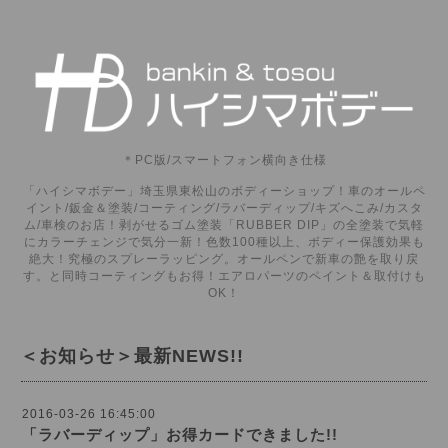
＊PC版/スマートフォン横向き仕様
「ハイシマボデー」埼玉県東松山のボディーショップ！車のオールペ
イント/鈑金＆塗装/コーティング/ラバーディップ/キズへこみ/カスタ
ム/車検のお店！剥がせるゴム塗装「RUBBER DIP」の全塗装で気軽
にカラーチェンジで気分一新！色数100種以上、ボディー保護効果も
絶大！究極のスプレーラッピング。オールペンで新車の艶を取り戻
す。と同時コーティングもお得！エアロパーツのペイント＆取付けも
OK！
＜お知らせ＞最新NEWS!!
2016-03-26 16:45:00
「ラバーディップ」お得カードできました!!