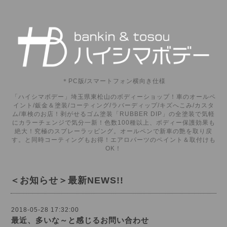
＊PC版/スマートフォン横向き仕様
「ハイシマボデー」埼玉県東松山のボディーショップ！車のオールペ
イント/鈑金＆塗装/コーティング/ラバーディップ/キズへこみ/カスタ
ム/車検のお店！剥がせるゴム塗装「RUBBER DIP」の全塗装で気軽
にカラーチェンジで気分一新！色数100種以上、ボディー保護効果も
絶大！究極のスプレーラッピング。オールペンで新車の艶を取り戻
す。と同時コーティングもお得！エアロパーツのペイント＆取付けも
OK！
＜お知らせ＞最新NEWS!!
2018-05-28 17:32:00
最近、多いな～と感じるお問い合わせ