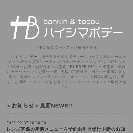
＊PC版/スマートフォン横向き仕様
「ハイシマボデー」埼玉県東松山のボディーショップ！車のオールペ
イント/鈑金＆塗装/コーティング/ラバーディップ/キズへこみ/カスタ
ム/車検のお店！剥がせるゴム塗装「RUBBER DIP」の全塗装で気軽
にカラーチェンジで気分一新！色数100種以上、ボディー保護効果も
絶大！究極のスプレーラッピング。オールペンで新車の艶を取り戻
す。と同時コーティングもお得！エアロパーツのペイント＆取付けも
OK！
＜お知らせ＞最新NEWS!!
2022-02-07 20:06:00
レンズ関係の塗装メニューを予約お引き受け中断のお知