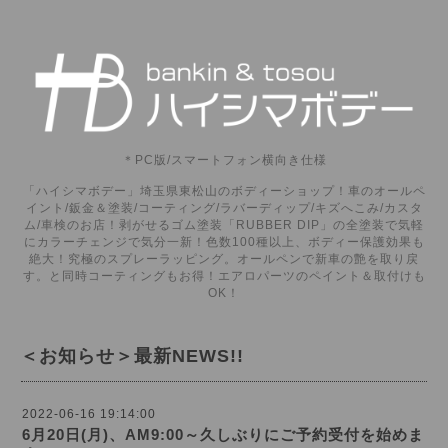
＊PC版/スマートフォン横向き仕様
「ハイシマボデー」埼玉県東松山のボディーショップ！車のオールペ
イント/鈑金＆塗装/コーティング/ラバーディップ/キズへこみ/カスタ
ム/車検のお店！剥がせるゴム塗装「RUBBER DIP」の全塗装で気軽
にカラーチェンジで気分一新！色数100種以上、ボディー保護効果も
絶大！究極のスプレーラッピング。オールペンで新車の艶を取り戻
す。と同時コーティングもお得！エアロパーツのペイント＆取付けも
OK！
＜お知らせ＞最新NEWS!!
2022-06-16 19:14:00
6月20日(月)、AM9:00～久しぶりにご予約受付を始めま