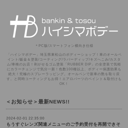
＊PC版/スマートフォン横向き仕様
「ハイシマボデー」埼玉県東松山のボディーショップ！車のオールペ
イント/鈑金＆塗装/コーティング/ラバーディップ/キズへこみ/カスタ
ム/車検のお店！剥がせるゴム塗装「RUBBER DIP」の全塗装で気軽
にカラーチェンジで気分一新！色数100種以上、ボディー保護効果も
絶大！究極のスプレーラッピング。オールペンで新車の艶を取り戻
す。と同時コーティングもお得！エアロパーツのペイント＆取付けも
OK！
＜お知らせ＞最新NEWS!!
2024-02-01 22:35:00
もうすぐレンズ関連メニューのご予約受付を再開できそ