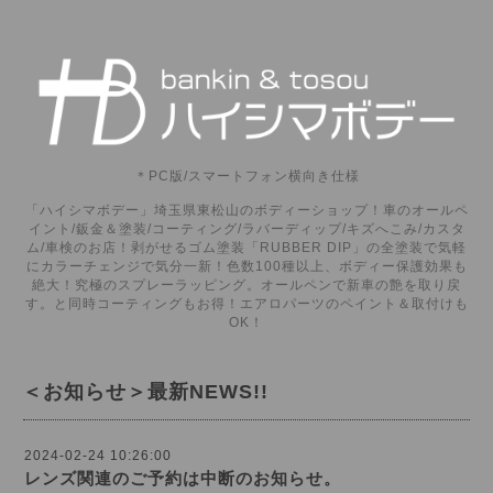
＊PC版/スマートフォン横向き仕様
「ハイシマボデー」埼玉県東松山のボディーショップ！車のオールペ
イント/鈑金＆塗装/コーティング/ラバーディップ/キズへこみ/カスタ
ム/車検のお店！剥がせるゴム塗装「RUBBER DIP」の全塗装で気軽
にカラーチェンジで気分一新！色数100種以上、ボディー保護効果も
絶大！究極のスプレーラッピング。オールペンで新車の艶を取り戻
す。と同時コーティングもお得！エアロパーツのペイント＆取付けも
OK！
＜お知らせ＞最新NEWS!!
2024-02-24 10:26:00
レンズ関連のご予約は中断のお知らせ。