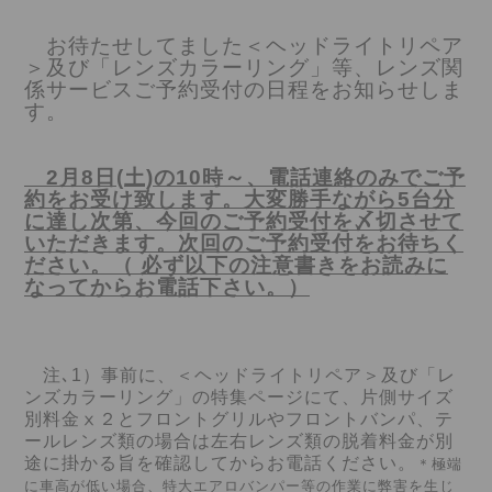
お待たせしてました＜ヘッドライトリペア
＞及び「レンズカラーリング」等、レンズ関
係サービスご予約受付の日程をお知らせしま
す。
2月8日(土)の10時～、電話連絡のみでご予
約をお受け致します。大変勝手ながら5台分
に達し次第、今回のご予約受付を〆切させて
いただきます。次回のご予約受付をお待ちく
ださい。（ 必ず以下の注意書きを
お読みに
なってからお電話下さい。）
注､1）事前に、＜ヘッドライトリペア＞及び「レ
ンズカラーリング」の特集ページにて、片側サイズ
別料金ⅹ２とフロントグリルやフロントバンパ、テ
ールレンズ類の場合は左右レンズ類の脱着料金が別
途に掛かる旨を確認してからお電話ください。
＊極端
に車高が低い場合、特大エアロバンパー等の作業に弊害を生じ