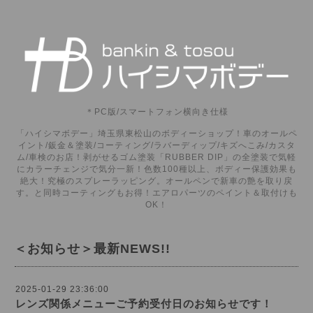
＊PC版/スマートフォン横向き仕様
「ハイシマボデー」埼玉県東松山のボディーショップ！車のオールペ
イント/鈑金＆塗装/コーティング/ラバーディップ/キズへこみ/カスタ
ム/車検のお店！剥がせるゴム塗装「RUBBER DIP」の全塗装で気軽
にカラーチェンジで気分一新！色数100種以上、ボディー保護効果も
絶大！究極のスプレーラッピング。オールペンで新車の艶を取り戻
す。と同時コーティングもお得！エアロパーツのペイント＆取付けも
OK！
＜お知らせ＞最新NEWS!!
2025-01-29 23:36:00
レンズ関係メニューご予約受付日のお知らせです！